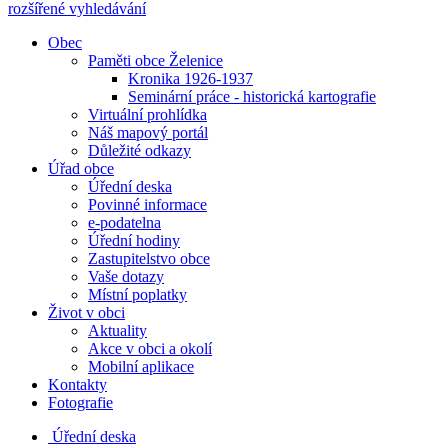
rozšířené vyhledávání
Obec
Paměti obce Želenice
Kronika 1926-1937
Seminární práce - historická kartografie
Virtuální prohlídka
Náš mapový portál
Důležité odkazy
Úřad obce
Úřední deska
Povinné informace
e-podatelna
Úřední hodiny
Zastupitelstvo obce
Vaše dotazy
Místní poplatky
Život v obci
Aktuality
Akce v obci a okolí
Mobilní aplikace
Kontakty
Fotografie
Úřední deska