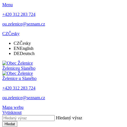
Menu
+420 312 283 724
ou.zelenice@seznam.cz
CZ
Česky
CZ
Česky
EN
English
DE
Deutsch
Želenice
u Slaného
Želenice
u Slaného
+420 312 283 724
ou.zelenice@seznam.cz
Mapa webu
Vytisknout
Hledaný výraz
Hledat