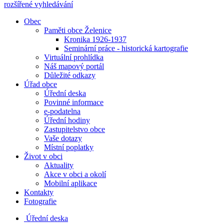
rozšířené vyhledávání
Obec
Paměti obce Želenice
Kronika 1926-1937
Seminární práce - historická kartografie
Virtuální prohlídka
Náš mapový portál
Důležité odkazy
Úřad obce
Úřední deska
Povinné informace
e-podatelna
Úřední hodiny
Zastupitelstvo obce
Vaše dotazy
Místní poplatky
Život v obci
Aktuality
Akce v obci a okolí
Mobilní aplikace
Kontakty
Fotografie
Úřední deska