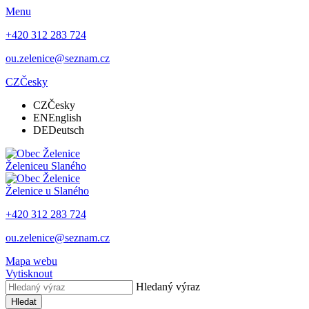
Menu
+420 312 283 724
ou.zelenice@seznam.cz
CZ
Česky
CZ
Česky
EN
English
DE
Deutsch
Želenice
u Slaného
Želenice
u Slaného
+420 312 283 724
ou.zelenice@seznam.cz
Mapa webu
Vytisknout
Hledaný výraz
Hledat