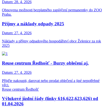
Datum:
28. 4. 2026
Obnovena možnosti bezplatného zapůjčení permanentky do ZOO
Praha.
Příjmy a náklady odpady 2025
Datum:
27. 4. 2026
Náklady a příjmy odpadového hospodářství obce Želenice za rok
2025
Reuse centrum Ředhošť - Burzy oblečení aj.
Datum:
27. 4. 2026
Přijďte nakoupit, darovat nebo prodat oblečení a jiné nepotřebné
věci.
Reuse centrum Ředhošť
Výlukové jízdní řády (linky 616,622,623,626) od
01.04.2026