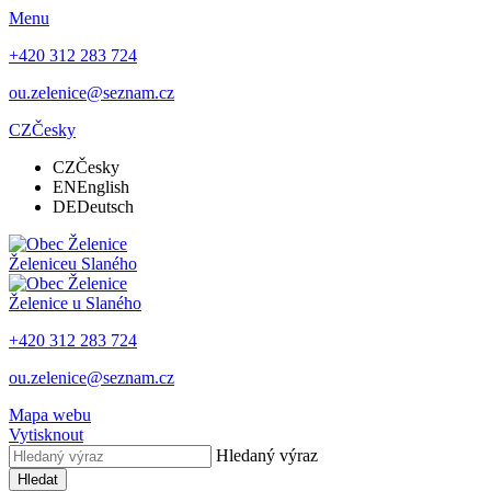
Menu
+420 312 283 724
ou.zelenice@seznam.cz
CZ
Česky
CZ
Česky
EN
English
DE
Deutsch
Želenice
u Slaného
Želenice
u Slaného
+420 312 283 724
ou.zelenice@seznam.cz
Mapa webu
Vytisknout
Hledaný výraz
Hledat