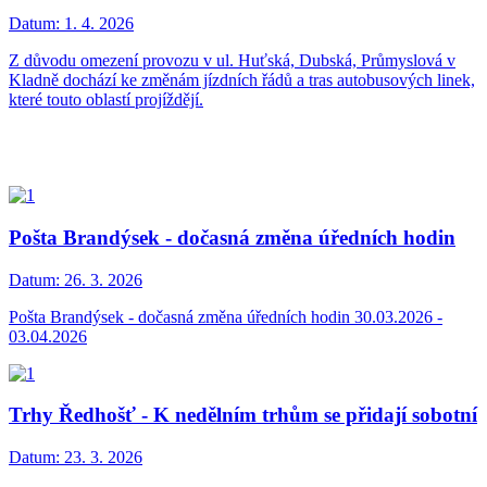
Datum:
1. 4. 2026
Z důvodu omezení provozu v ul. Huťská, Dubská, Průmyslová v
Kladně dochází ke změnám jízdních řádů a tras autobusových linek,
které touto oblastí projíždějí.
Pošta Brandýsek - dočasná změna úředních hodin
Datum:
26. 3. 2026
Pošta Brandýsek - dočasná změna úředních hodin 30.03.2026 -
03.04.2026
Trhy Ředhošť - K nedělním trhům se přidají sobotní
Datum:
23. 3. 2026