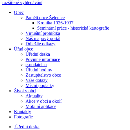
rozšířené vyhledávání
Obec
Paměti obce Želenice
Kronika 1926-1937
Seminární práce - historická kartografie
Virtuální prohlídka
Náš mapový portál
Důležité odkazy
Úřad obce
Úřední deska
Povinné informace
e-podatelna
Úřední hodiny
Zastupitelstvo obce
Vaše dotazy
Místní poplatky
Život v obci
Aktuality
Akce v obci a okolí
Mobilní aplikace
Kontakty
Fotografie
Úřední deska