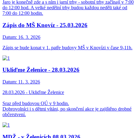
Jaro je konečně zde a s ním i jarní trhy - sobotní trhy začínají v 7:00
do 12:00 hod. A velké nedělní trhy budou každou neděli také od
7:00 do 12:00 hodin.
Zápis do MŠ Knovíz - 25.03.2026
Datum:
16. 3. 2026
Zápis se bude konat v 1. patře budovy MŠ v Knovízi v čase 9-11h.
Ukliďme Želenice - 28.03.2026
Datum:
11. 3. 2026
28.03.2026 - Ukliďme Želenice
Sraz před budovou OÚ v 9 hodin.
Dobrovolníci i s dětmi vítáni, po skončení akce je zajištěno drobné
občerstvení.
MDŽ - v Želenicích 08.03.2026