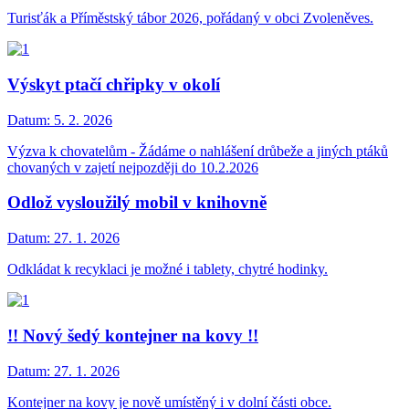
Turisťák a Příměstský tábor 2026, pořádaný v obci Zvoleněves.
Výskyt ptačí chřipky v okolí
Datum:
5. 2. 2026
Výzva k chovatelům - Žádáme o nahlášení drůbeže a jiných ptáků
chovaných v zajetí nejpozději do 10.2.2026
Odlož vysloužilý mobil v knihovně
Datum:
27. 1. 2026
Odkládat k recyklaci je možné i tablety, chytré hodinky.
!! Nový šedý kontejner na kovy !!
Datum:
27. 1. 2026
Kontejner na kovy je nově umístěný i v dolní části obce.