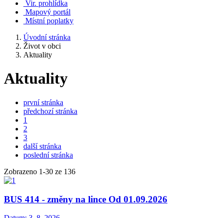
Vir. prohlídka
Mapový portál
Místní poplatky
Úvodní stránka
Život v obci
Aktuality
Aktuality
první stránka
předchozí stránka
1
2
3
další stránka
poslední stránka
Zobrazeno
1
-
30
ze 136
BUS 414 - změny na lince Od 01.09.2026
Datum:
3. 8. 2026