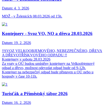
Datum:
4. 3. 2026
MDŽ - v Želenicích 08.03.2026 od 15h.
Kontejnery - Svoz VO, NO a dřeva 28.03.2026
Datum:
19. 2. 2026
!!SVOZ VELKOOBJEMOVÉHO, NEBEZPEČNÉHO, DŘEVA
A DŘEVOTŘÍSKVOVÉHO ODPADU !!
Kontejnery v sobotu 28.03.2026
Za vraty u OÚ budou umístěny kontejnery na Velkoobjemový
odpad a dřevo, možnost odevzdat odpad bude od 9-12h.
Kontejner na nebezpečný odpad bude přistaven u OÚ nebo u
hospody v čase 10-11h.
Turisťák a Příměstský tábor 2026
Datum:
16. 2. 2026