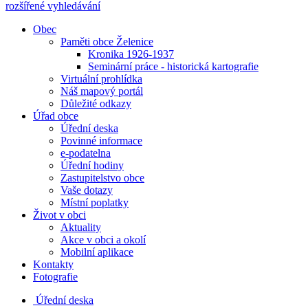
rozšířené vyhledávání
Obec
Paměti obce Želenice
Kronika 1926-1937
Seminární práce - historická kartografie
Virtuální prohlídka
Náš mapový portál
Důležité odkazy
Úřad obce
Úřední deska
Povinné informace
e-podatelna
Úřední hodiny
Zastupitelstvo obce
Vaše dotazy
Místní poplatky
Život v obci
Aktuality
Akce v obci a okolí
Mobilní aplikace
Kontakty
Fotografie
Úřední deska