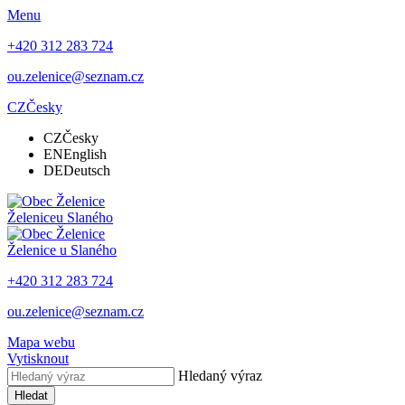
Menu
+420 312 283 724
ou.zelenice@seznam.cz
CZ
Česky
CZ
Česky
EN
English
DE
Deutsch
Želenice
u Slaného
Želenice
u Slaného
+420 312 283 724
ou.zelenice@seznam.cz
Mapa webu
Vytisknout
Hledaný výraz
Hledat